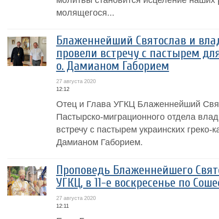
молящегося...
Блаженнейший Святослав и вла
провели встречу с пастырем дл
о. Дамианом Габорием
27 августа 2020
12:12
Отец и Глава УГКЦ Блаженнейший Свя
Пастырско-миграционного отдела влад
встречу с пастырем украинских греко-к
Дамианом Габорием.
Проповедь Блаженнейшего Свято
УГКЦ, в 11-е воскресенье по Сош
27 августа 2020
12:11