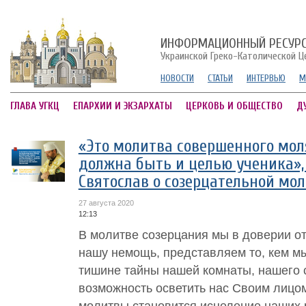
ИНФОРМАЦИОННЫЙ РЕСУР
Украинской Греко-Католической Ц
НОВОСТИ
СТАТЬИ
ИНТЕРВЬЮ
М
ГЛАВА УГКЦ
ЕПАРХИИ И ЭКЗАРХАТЫ
ЦЕРКОВЬ И ОБЩЕСТВО
Д
«Это молитва совершенного мол
должна быть и целью ученика»
Святослав о созерцательной мо
27 августа 2020
12:13
В молитве созерцания мы в доверии о
нашу немощь, представляем то, кем мы
тишине тайны нашей комнаты, нашего 
возможность осветить нас Своим лицо
молитвы становится исцеление наших 