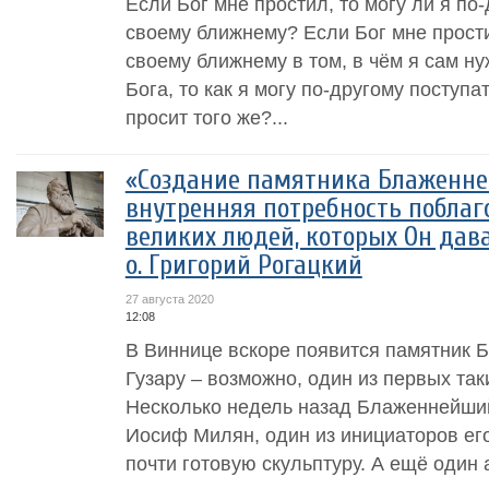
Если Бог мне простил, то могу ли я по-
своему ближнему? Если Бог мне простил
своему ближнему в том, в чём я сам н
Бога, то как я могу по-другому поступат
просит того же?...
«Создание памятника Блаженн
внутренняя потребность поблаг
великих людей, которых Он дава
о. Григорий Рогацкий
27 августа 2020
12:08
В Виннице вскоре появится памятник
Гузару – возможно, один из первых так
Несколько недель назад Блаженнейши
Иосиф Милян, один из инициаторов ег
почти готовую скульптуру. А ещё один а