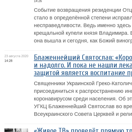
14:26
Событие возвращения резиденции Отц
стало в определённой степени исправ
несправедливости. Ведь именно здесь
крещальной купели князя Владимира. 
она вышла и сегодня, как Божий виногр
Блаженнейший Святослав: «Корон
23 августа 2020
14:28
и надолго. И пока не нашли лек
защитой является воспитание п
Священники Украинской Греко-Католич
присоединиться к распространению ин
коронавирусом среди населения. Об эт
УГКЦ Блаженнейший Святослав во вре
Всеукраинского Совета Церквей и религ
«Живое ТВ» проведёт прямую т