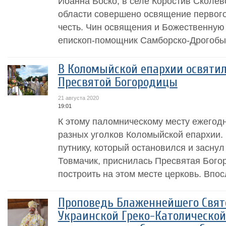
Иоанна Боско, в селе Коростив Сколев
области совершено освящение первого 
честь. Чин освящения и Божественную
епископ-помощник Самборско-Дрогобыч
В Коломыйской епархии освяти
Пресвятой Богородицы
21 августа 2020
19:01
К этому паломническому месту ежегод
разных уголков Коломыйской епархии. 
путнику, который остановился и заснул
Товмачик, приснилась Пресвятая Бого
построить на этом месте церковь. Впос
Проповедь Блаженнейшего Свято
Украинской Греко-Католической 