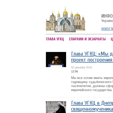
ИНФО
Украин
НОВОСТ
ГЛАВА УГКЦ
ЕПАРХИИ И ЭКЗАРХАТЫ
Ц
Глава УГКЦ: «Мы 
проект построения
02 декабря 2016
12:56
Мы все хотим иметь европе
годовщину судьбоносного 
тысячелетия, должны сфо
европейского государства.
Глава УГКЦ в Днеп
священномученика