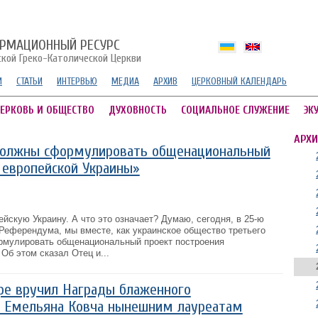
РМАЦИОННЫЙ РЕСУРС
ской Греко-Католической Церкви
И
СТАТЬИ
ИНТЕРВЬЮ
МЕДИА
АРХИВ
ЦЕРКОВНЫЙ КАЛЕНДАРЬ
ЕРКОВЬ И ОБЩЕСТВО
ДУХОВНОСТЬ
СОЦИАЛЬНОЕ СЛУЖЕНИЕ
ЭК
АРХИ
должны сформулировать общенациональный
 европейской Украины»
йскую Украину. А что это означает? Думаю, сегодня, в 25-ю
Референдума, мы вместе, как украинское общество третьего
рмулировать общенациональный проект построения
 Об этом сказал Отец и...
ре вручил Награды блаженного
 Емельяна Ковча нынешним лауреатам