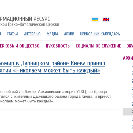
РМАЦИОННЫЙ РЕСУРС
ской Греко-Католической Церкви
И
СТАТЬИ
ИНТЕРВЬЮ
МЕДИА
АРХИВ
ЦЕРКОВНЫЙ КАЛЕНДАРЬ
ЕРКОВЬ И ОБЩЕСТВО
ДУХОВНОСТЬ
СОЦИАЛЬНОЕ СЛУЖЕНИЕ
ЭК
АРХИ
омир в Дарницком районе Киева принял
иятии «Николаем может быть каждый»
женнейший Любомир, Архиепископ-эмерит УГКЦ, во Дворце
тился с жителями Дарницкого района города Киева, и принял
иколаем может быть каждый».