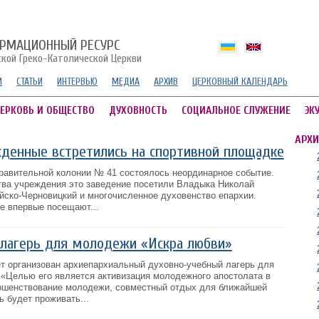
РМАЦИОННЫЙ РЕСУРС
ской Греко-Католической Церкви
И
СТАТЬИ
ИНТЕРВЬЮ
МЕДИА
АРХИВ
ЦЕРКОВНЫЙ КАЛЕНДАРЬ
ЕРКОВЬ И ОБЩЕСТВО
ДУХОВНОСТЬ
СОЦИАЛЬНОЕ СЛУЖЕНИЕ
ЭК
АРХИ
денные встретились на спортивной площадке
равительной колонии № 41 состоялось неординарное событие.
ва учреждения это заведение посетили Владыка Николай
йско-Черновицкий и многочисленное духовенство епархии.
е впервые посещают...
 лагерь для молодежи «Искра любви»
ет организован архиепархиальный духовно-учебный лагерь для
«Целью его является активизация молодежного апостолата в
ершенствование молодежи, совместный отдых для ближайшей
 будет проживать...