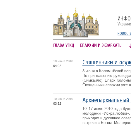
ИНФО
Украин
НОВОСТ
ГЛАВА УГКЦ
ЕПАРХИИ И ЭКЗАРХАТЫ
Ц
Священники и осуж
10 июня 2010
04:02
8 июня в Коломыйской исп
По приглашению руководст
(Симкайло), Епарх Коломы
Священники епархии уже н
Архиепархиальный
10 июня 2010
03:52
10–17 июля 2010 года буд
молодежи «Искра любви». 
приходах и духовное сов
встречи с Богом. Молодежь