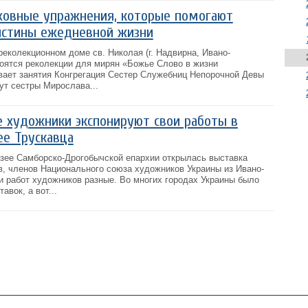
ховные упражнения, которые помогают
истины ежедневной жизни
 реколекционном доме св. Николая (г. Надвирна, Ивано-
тоятся реколекции для мирян «Божье Слово в жизни
вает занятия Конгрегация Сестер Служебниц Непорочной Девы
ут сестры Мирослава...
 художники экспонируют свои работы в
е Трускавца
зее Самборско-Дрогобычской епархии открылась выставка
в, членов Национального союза художников Украины из Ивано-
и работ художников разные. Во многих городах Украины было
авок, а вот...