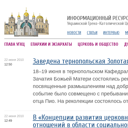
ИНФОРМАЦИОННЫЙ РЕСУР
Украинской Греко-Католической Ц
НОВОСТИ
СТАТЬИ
ИНТЕРВЬЮ
М
ГЛАВА УГКЦ
ЕПАРХИИ И ЭКЗАРХАТЫ
ЦЕРКОВЬ И ОБЩЕСТВО
Д
Заведена тернопольская Золота
22 июня 2010
12:50
18–19 июня в тернопольском Кафедра
Зачатия Божьей Матери состоялись ре
посвященные размышлениям над добро
событие было совмещено с пребывани
отца Пио. На реколекции состоялось от
В «Концепции развития церков
22 июня 2010
12:49
отношений в области социально