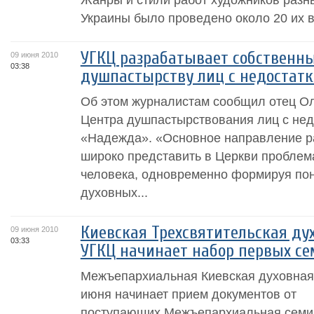
Украины было проведено около 20 их вы
УГКЦ разрабатывает собственны
09 июня 2010
03:38
душпастырству лиц с недостатк
Об этом журналистам сообщил отец Ол
Центра душпастырствования лиц с нед
«Надежда». «Основное направление р
широко представить в Церкви проблема
человека, одновременно формируя по
духовных...
Киевская Трехсвятительская ду
09 июня 2010
03:33
УГКЦ начинает набор первых с
Межъепархиальная Киевская духовная
июня начинает прием документов от
поступающих.Межъепархиальная семи