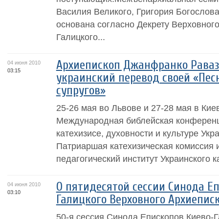
Василия Великого, Григория Богослова
основана согласно Декрету Верховного
Галицкого...
Архиепископ Джанфранко Раваз
04 июня 2010
03:15
украинский перевод своей «Пес
супругов»
25-26 мая во Львове и 27-28 мая в Ки
Международная библейская конферен
катехизисе, духовности и культуре Укр
Патриаршая катехизическая комиссия и
педагогический институт Украинского ка
О пятидесятой сессии Синода Е
04 июня 2010
03:10
Галицкого Верховного Архиепис
50-я сессия Синода Епископов Киево-