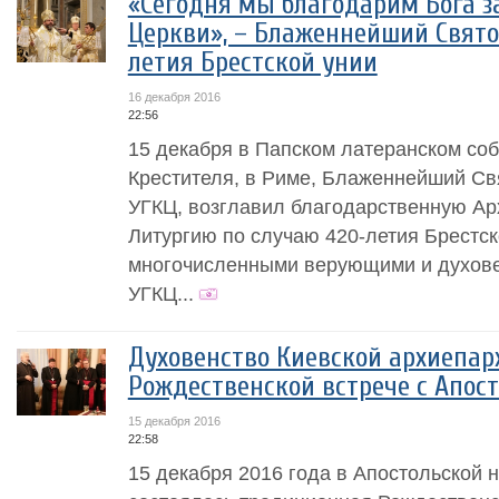
«Сегодня мы благодарим Бога з
Церкви», – Блаженнейший Свято
летия Брестской унии
16 декабря 2016
22:56
15 декабря в Папском латеранском со
Крестителя, в Риме, Блаженнейший Св
УГКЦ, возглавил благодарственную А
Литургию по случаю 420-летия Брестск
многочисленными верующими и духове
УГКЦ...
Духовенство Киевской архиепар
Рождественской встрече с Апос
15 декабря 2016
22:58
15 декабря 2016 года в Апостольской н