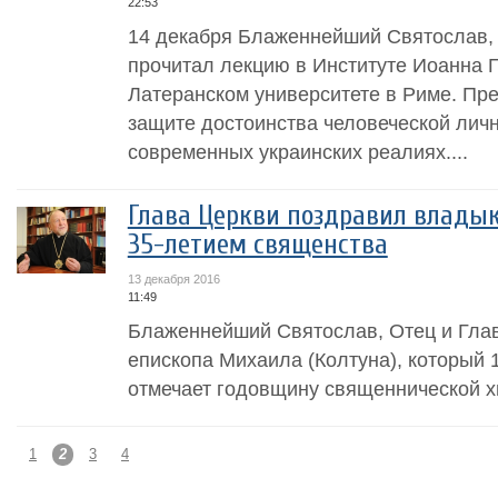
22:53
14 декабря Блаженнейший Святослав, 
прочитал лекцию в Институте Иоанна П
Латеранском университете в Риме. Пр
защите достоинства человеческой личн
современных украинских реалиях....
Глава Церкви поздравил владык
35-летием священства
13 декабря 2016
11:49
Блаженнейший Святослав, Отец и Гла
епископа Михаила (Колтуна), который 
отмечает годовщину священнической х
1
2
3
4