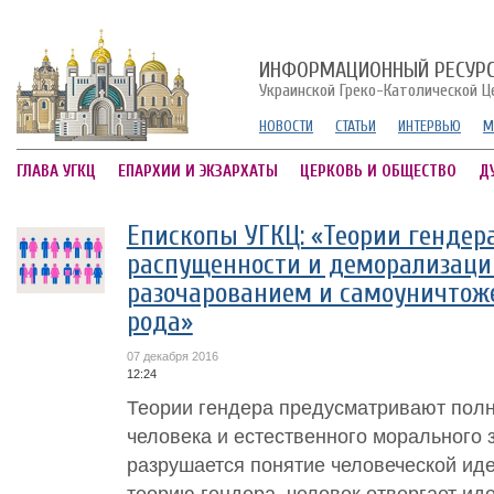
ИНФОРМАЦИОННЫЙ РЕСУР
Украинской Греко-Католической Ц
НОВОСТИ
СТАТЬИ
ИНТЕРВЬЮ
М
ГЛАВА УГКЦ
ЕПАРХИИ И ЭКЗАРХАТЫ
ЦЕРКОВЬ И ОБЩЕСТВО
Д
Епископы УГКЦ: «Теории гендера
распущенности и деморализации
разочарованием и самоуничтож
рода»
07 декабря 2016
12:24
Теории гендера предусматривают пол
человека и естественного морального 
разрушается понятие человеческой ид
теорию гендера, человек отвергает иде